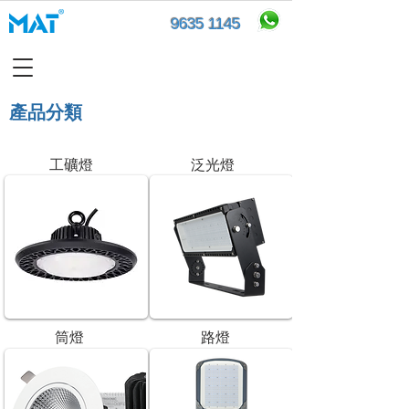
9635 1145
產品分類​
工礦燈
泛光燈
筒燈
路燈