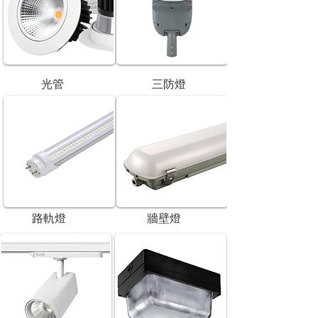
光管
三防燈
路軌燈
牆壁燈