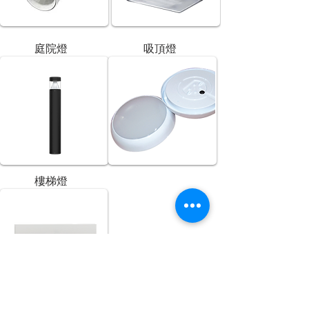
庭院燈
吸頂燈
樓梯燈