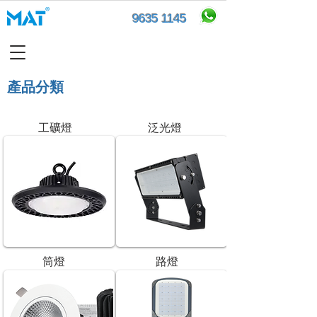
9635 1145
產品分類​
工礦燈
泛光燈
筒燈
路燈