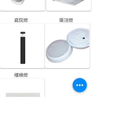
庭院燈
吸頂燈
樓梯燈