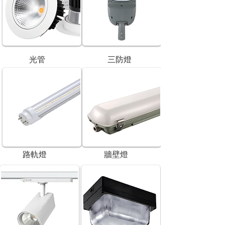
光管
三防燈
路軌燈
牆壁燈