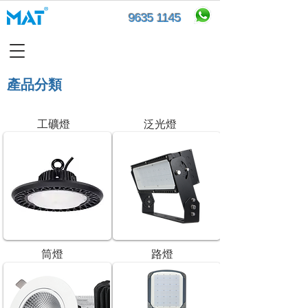
9635 1145
產品分類​
工礦燈
泛光燈
筒燈
路燈