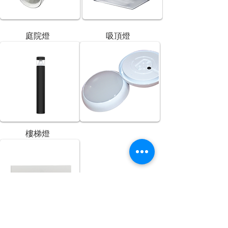
庭院燈
吸頂燈
樓梯燈