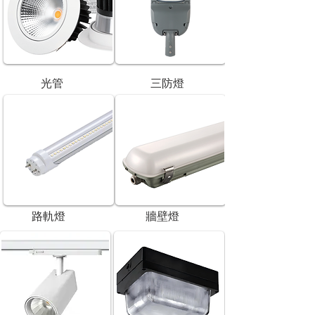
光管
三防燈
路軌燈
牆壁燈