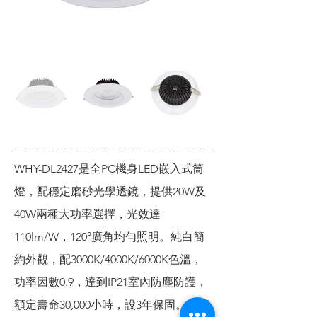
WHY-DL2427是全PC機身LED嵌入式筒
燈，配穩定磨砂光學透鏡，提供20W及
40W兩種大功率選擇，光效達
110lm/W，120°廣角均勻照明。純白簡
約外觀，配3000K/4000K/6000K色溫，
功率因數0.9，達到IP21室內防塵防護，
額定壽命30,000小時，設3年保固。超薄