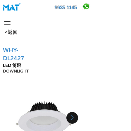
9635 1145
<返回
WHY-
DL2427
LED 筒燈
DOWNLIGHT