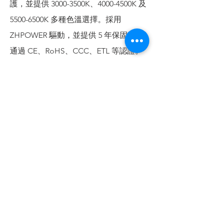
護，並提供 3000-3500K、4000-4500K 及
5500-6500K 多種色溫選擇。採用
ZHPOWER 驅動，並提供 5 年保固，已
通過 CE、RoHS、CCC、ETL 等認證。
廣泛應用於倉庫、製造廠房、物流中
心、高鐵站及機場等場所。
聯絡我們
查詢/報價
松島照明有限公司
旺角上海街682號潤基商業大廈12樓A室
電話：+852 2951 0038
WhatsApp：+852 9635 1145