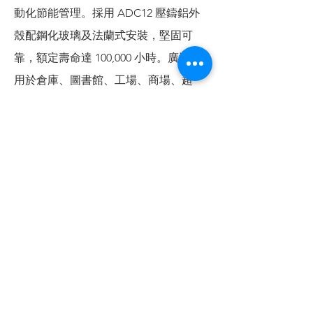
動化節能管理。採用 ADC12 壓鑄鋁外
殼配鋼化玻璃及法蘭式安裝，堅固可
靠，額定壽命達 100,000 小時。廣泛應
用於倉庫、圖書館、工場、商場、超
市、商舖、食肆、運動中心、戲院、醫
院及服裝店等室內場所。
聯絡我們
查詢/報價
松島照明有限公司
旺角上海街682號潤基商業大廈12樓A室
電話：+852 2951 0038