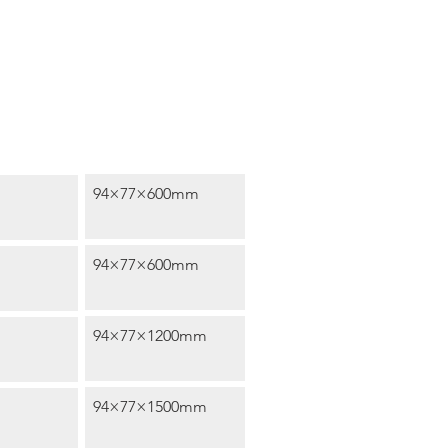
icacy
尺寸 Size (mm)
94×77×600mm
94×77×600mm
94×77×1200mm
94×77×1500mm