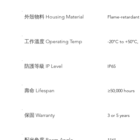
外殼物料 Housing Material
Flame-retardant
工作溫度 Operating Temp
-20°C to +50°C
防護等級 IP Level
IP65
壽命 Lifespan
≥50,000 hours
保固 Warranty
3 or 5 years
配光角度 Beam Angle