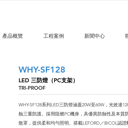
產品概覽
工程案例
新聞中心
WHY-SF128
LED 三防燈（PC支架）
TRI-PROOF
WHY-SF128系列LED三防燈涵蓋20W至60W，光效達1
蝕三重防護。採用阻燃PC機身，具優異防蝕性及本質防
散罩，提供柔和均勻照明。搭載LEFORD／BICOL認證