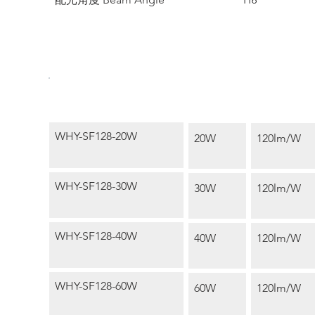
116°
功率
型號 Model
光效 Eff
Wattage
WHY-SF128-20W
20W
120lm/W
WHY-SF128-30W
30W
120lm/W
WHY-SF128-40W
40W
120lm/W
WHY-SF128-60W
60W
120lm/W