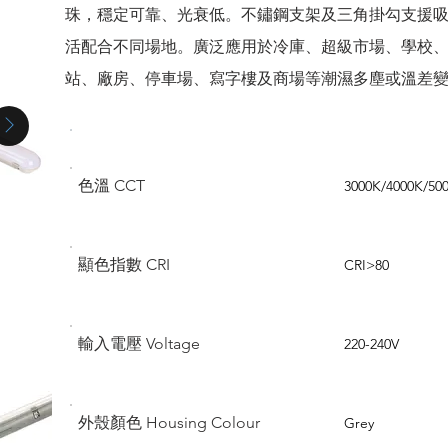
珠，穩定可靠、光衰低。不鏽鋼支架及三角掛勾支援
活配合不同場地。廣泛應用於冷庫、超級市場、學校
站、廠房、停車場、寫字樓及商場等潮濕多塵或溫差
規格 Parameter
規格 Specific
色溫 CCT
3000K/4000K/50
顯色指數 CRI
CRI>80
輸入電壓 Voltage
220-240V
外殼顏色 Housing Colour
Grey