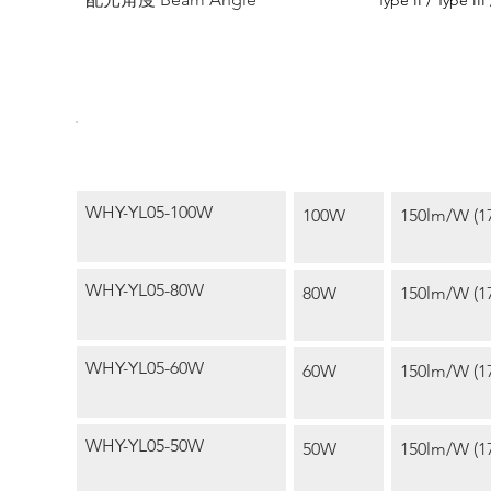
Type II / Type III
功率
型號 Model
光效 Eff
Wattage
WHY-YL05-100W
100W
150lm/W (1
WHY-YL05-80W
80W
150lm/W (1
WHY-YL05-60W
60W
150lm/W (1
WHY-YL05-50W
50W
150lm/W (1