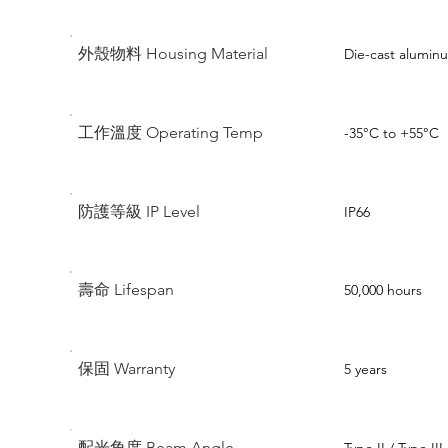
外殼物料 Housing Material
Die-cast alumin
工作溫度 Operating Temp
-35°C to +55°C
防護等級 IP Level
IP66
壽命 Lifespan
50,000 hours
保固 Warranty
5 years
配光角度 Beam Angle