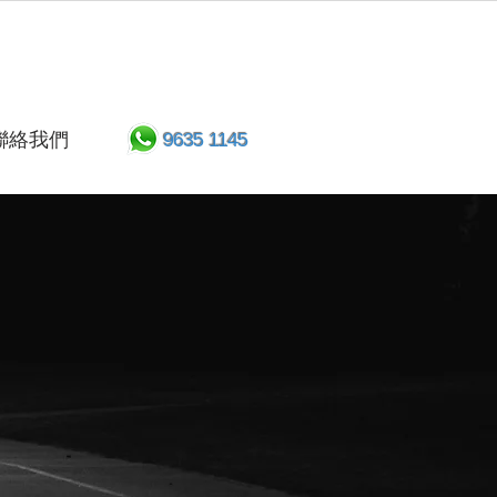
聯絡我們
9635 1145